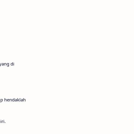
yang di
tup hendaklah
ri.