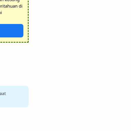
ritahuan di
i
aat