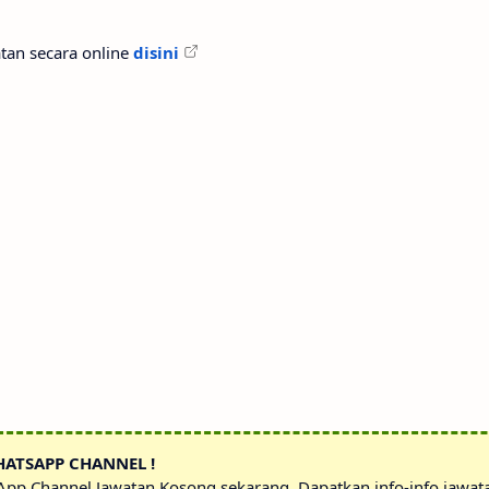
tan secara online
disini
HATSAPP CHANNEL !
sApp Channel Jawatan Kosong sekarang. Dapatkan info-info jawa