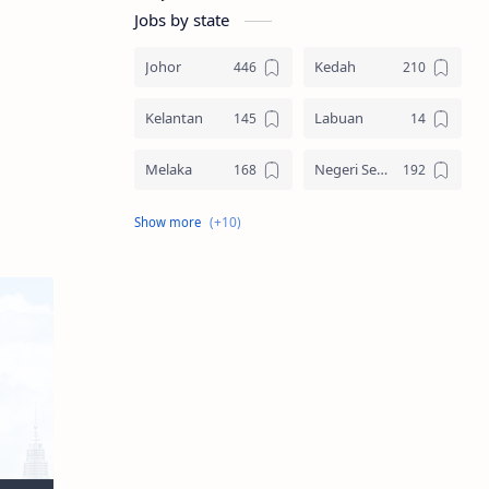
Jobs by state
Johor
Kedah
Kelantan
Labuan
Melaka
Negeri Sembilan
Pahang
Pelbagai Negeri
Perak
Perlis
Pulau Pinang
Sabah
Sarawak
Selangor
Seluruh Malaysia
Terengganu