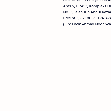
Pejabat Mufti Wilayah Pers
Aras 5, Blok D, Kompleks Is
No. 3, Jalan Tun Abdul Raza
Presint 3, 62100 PUTRAJAY
(u.p: Encik Ahmad Noor Sy