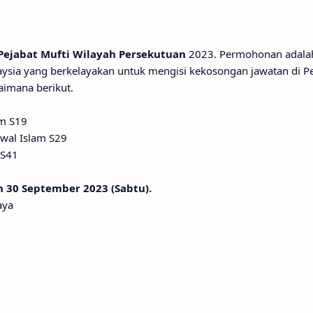
Pejabat Mufti Wilayah Persekutuan
2023. Permohonan adala
sia yang berkelayakan untuk mengisi kekosongan jawatan di Pe
aimana berikut.
am S19
wal Islam S29
 S41
 30 September 2023 (Sabtu).
aya