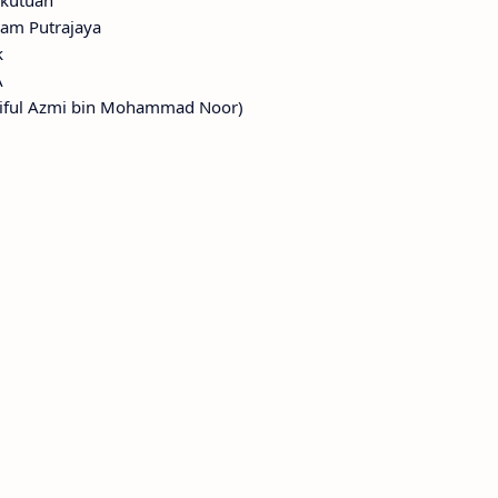
ekutuan
lam Putrajaya
k
A
aiful Azmi bin Mohammad Noor)