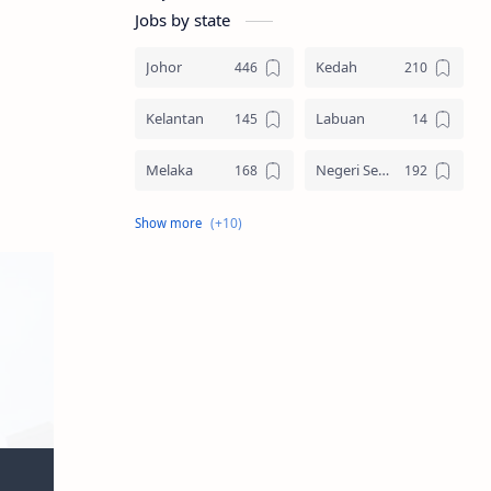
Jobs by state
Johor
Kedah
Kelantan
Labuan
Melaka
Negeri Sembilan
Pahang
Pelbagai Negeri
Perak
Perlis
Pulau Pinang
Sabah
Sarawak
Selangor
Seluruh Malaysia
Terengganu