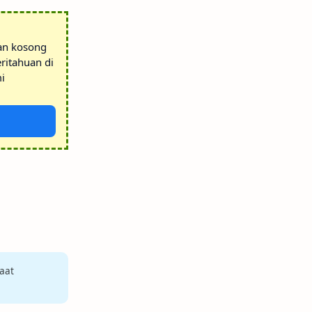
tan kosong
ritahuan di
i
aat