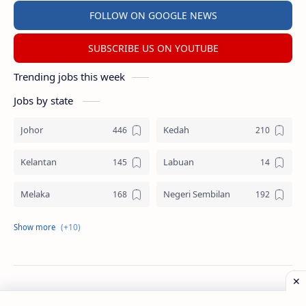
FOLLOW ON GOOGLE NEWS
SUBSCRIBE US ON YOUTUBE
Trending jobs this week
Jobs by state
Johor
Kedah
Kelantan
Labuan
Melaka
Negeri Sembilan
Pahang
Pelbagai Negeri
Perak
Perlis
Pulau Pinang
Sabah
©
2026
‧
Jawatan Kosong
. All rights reserved.