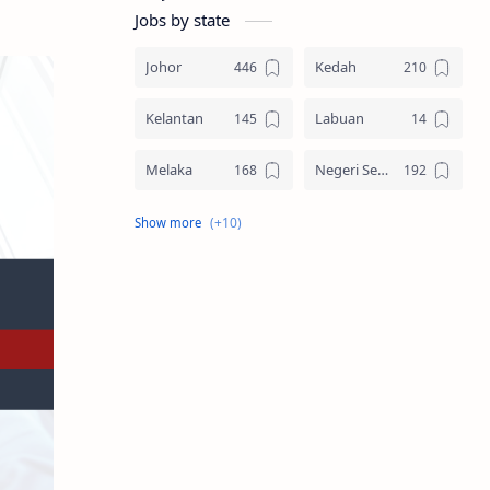
Jobs by state
Johor
Kedah
Kelantan
Labuan
Melaka
Negeri Sembilan
Pahang
Pelbagai Negeri
Perak
Perlis
Pulau Pinang
Sabah
Sarawak
Selangor
Seluruh Malaysia
Terengganu