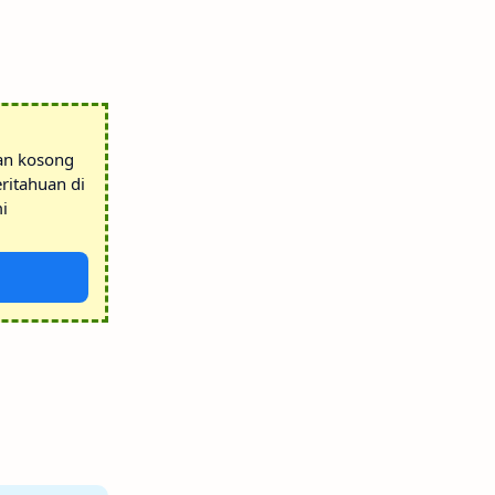
tan kosong
ritahuan di
i