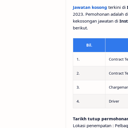
Jawatan kosong
terkini di
2023. Pemohonan adalah di
kekosongan jawatan di
Ins
berikut.
Bil.
1.
Contract T
2.
Contract T
3.
Chargema
4.
Driver
Tarikh tutup permohonan
Lokasi penempatan : Pelbag