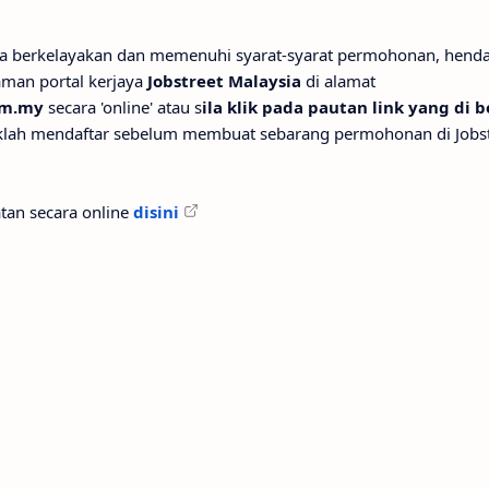
rta berkelayakan dan memenuhi syarat-syarat permohonan, hend
man portal kerjaya
Jobstreet Malaysia
di alamat
om.my
secara 'online' atau s
ila klik pada pautan link yang di 
lah mendaftar sebelum membuat sebarang permohonan di Jobst
tan secara online
disini