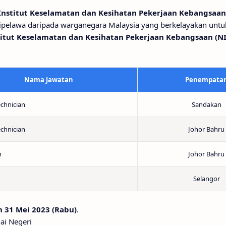
Institut Keselamatan dan Kesihatan Pekerjaan Kebangsaan
pelawa daripada warganegara Malaysia yang berkelayakan untu
titut Keselamatan dan Kesihatan Pekerjaan Kebangsaan (N
Nama Jawatan
Penempata
echnician
Sandakan
echnician
Johor Bahru
n
Johor Bahru
Selangor
 31 Mei 2023 (Rabu)
.
ai Negeri