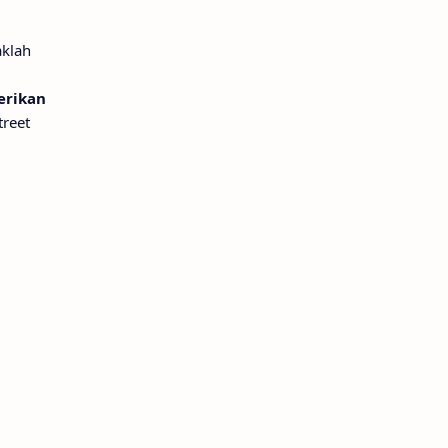
aklah
berikan
reet