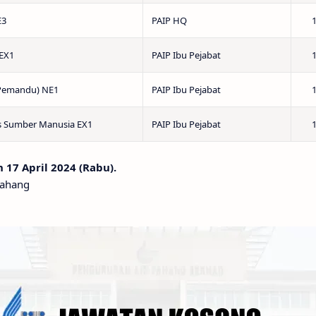
E3
PAIP HQ
1
 EX1
PAIP Ibu Pejabat
1
Pemandu) NE1
PAIP Ibu Pejabat
1
as Sumber Manusia EX1
PAIP Ibu Pejabat
1
17 April 2024 (Rabu).
Pahang