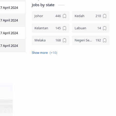
Jobs by state
7 April 2024
Johor
Kedah
7 April 2024
Kelantan
Labuan
7 April 2024
Melaka
Negeri Sembilan
7 April 2024
Pahang
Pelbagai Negeri
Perak
Perlis
Pulau Pinang
Sabah
Sarawak
Selangor
Seluruh Malaysia
Terengganu