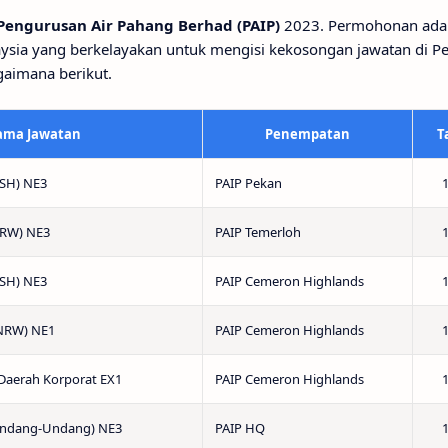
Pengurusan Air Pahang Berhad (PAIP)
2023. Permohonan adal
ysia yang berkelayakan untuk mengisi kekosongan jawatan di P
gaimana berikut.
ama Jawatan
Penempatan
T
OSH) NE3
PAIP Pekan
1
NRW) NE3
PAIP Temerloh
1
OSH) NE3
PAIP Cemeron Highlands
1
NRW) NE1
PAIP Cemeron Highlands
1
Daerah Korporat EX1
PAIP Cemeron Highlands
1
Undang-Undang) NE3
PAIP HQ
1