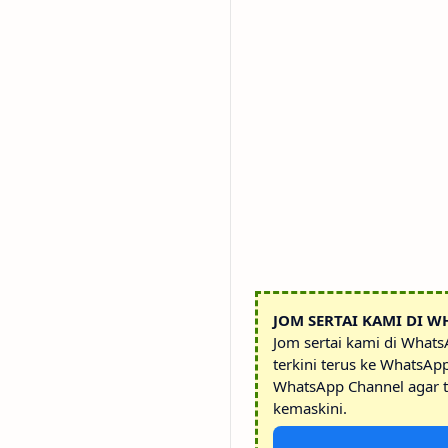
JOM SERTAI KAMI DI W
Jom sertai kami di What
terkini terus ke WhatsAp
WhatsApp Channel agar t
kemaskini.