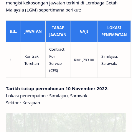
mengisi kekosongan jawatan terkini di Lembaga Getah
Malaysia (LGM) sepertimana berikut:
TARAF
LOKASI
BIL.
JAWATAN
GAJI
JAWATAN
PENEMPATAN
Contract
Kontrak
For
Similajau,
1.
RM1,793.00
Torehan
Service
Sarawak.
(CFS)
Tarikh tutup permohonan 10 November 2022.
Lokasi penempatan : Similajau, Sarawak.
Sektor : Kerajaan