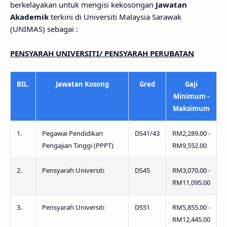
berkelayakan untuk mengisi kekosongan
Jawatan
Akademik
terkini di Universiti Malaysia Sarawak
(UNIMAS) sebagai :
PENSYARAH UNIVERSITI/ PENSYARAH PERUBATAN
BIL.
Jawatan Kosong
Gred
Gaji
Minimum -
Maksimum
1.
Pegawai Pendidikan
DS41/43
RM2,289.00 -
Pengajian Tinggi (PPPT)
RM9,552.00
2.
Pensyarah Universiti
DS45
RM3,070.00 -
RM11,095.00
3.
Pensyarah Universiti
DS51
RM5,855.00 -
RM12,445.00