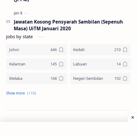
Jawatan Kosong Pensyarah Sambilan (Sepenuh
Masa) UiTM Januari 2020
Jobs by state
Johor
Kedah
Kelantan
Labuan
Melaka
Negeri Sembilan
Pahang
Pelbagai Negeri
Perak
Perlis
Pulau Pinang
Sabah
©
2026
‧
Jawatan Kosong
. All rights reserved.
Sarawak
Selangor