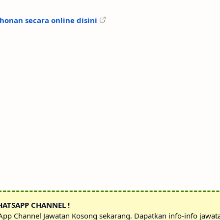
onan secara online disini
HATSAPP CHANNEL !
sApp Channel Jawatan Kosong sekarang. Dapatkan info-info jawa