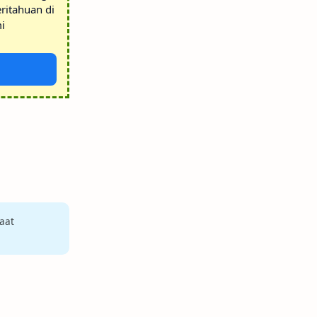
ritahuan di
i
aat