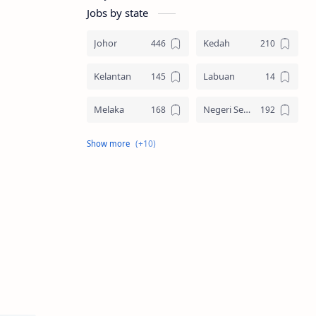
Jobs by state
Johor
Kedah
Kelantan
Labuan
Melaka
Negeri Sembilan
Pahang
Pelbagai Negeri
Perak
Perlis
Pulau Pinang
Sabah
Sarawak
Selangor
Seluruh Malaysia
Terengganu