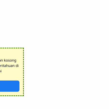
tan kosong
ritahuan di
i