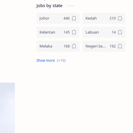
Jobs by state
Johor
Kedah
Kelantan
Labuan
Melaka
Negeri Sembilan
Pahang
Pelbagai Negeri
Perak
Perlis
Pulau Pinang
Sabah
Sarawak
Selangor
Seluruh Malaysia
Terengganu