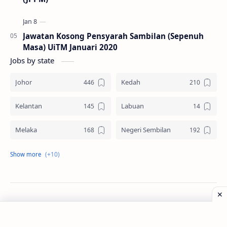
Jawatan Kosong Pensyarah Sambilan (Sepenuh
Masa) UiTM Januari 2020
Jobs by state
Johor
Kedah
Kelantan
Labuan
Melaka
Negeri Sembilan
Pahang
Pelbagai Negeri
Perak
Perlis
Pulau Pinang
Sabah
©
2026
‧
Jawatan Kosong
. All rights reserved.
Sarawak
Selangor