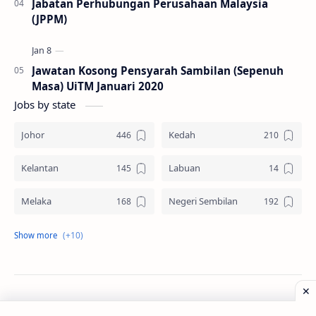
Jabatan Perhubungan Perusahaan Malaysia
(JPPM)
Jawatan Kosong Pensyarah Sambilan (Sepenuh
Masa) UiTM Januari 2020
Jobs by state
Johor
Kedah
Kelantan
Labuan
Melaka
Negeri Sembilan
Pahang
Pelbagai Negeri
Perak
Perlis
Pulau Pinang
Sabah
©
2026
‧
Jawatan Kosong
. All rights reserved.