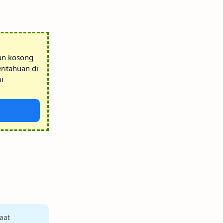
tan kosong
ritahuan di
i
aat