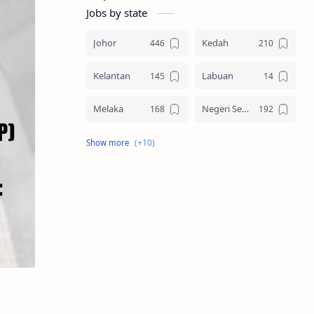
Jobs by state
Johor
Kedah
Kelantan
Labuan
Melaka
Negeri Sembilan
Pahang
Pelbagai Negeri
Perak
Perlis
Pulau Pinang
Sabah
Sarawak
Selangor
Seluruh Malaysia
Terengganu