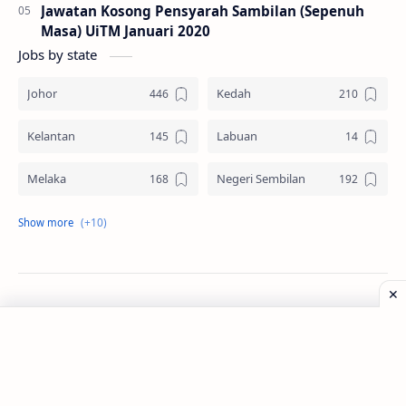
Jawatan Kosong Pensyarah Sambilan (Sepenuh
Masa) UiTM Januari 2020
Jobs by state
Johor
Kedah
Kelantan
Labuan
Melaka
Negeri Sembilan
Pahang
Pelbagai Negeri
Perak
Perlis
Pulau Pinang
Sabah
©
2026
‧
Jawatan Kosong
. All rights reserved.
Sarawak
Selangor
Seluruh Malaysia
Terengganu