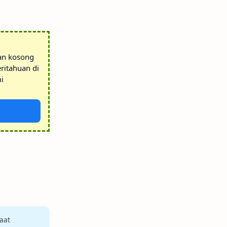
tan kosong
ritahuan di
i
aat