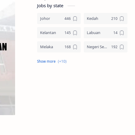
Jobs by state
Johor
Kedah
Kelantan
Labuan
Melaka
Negeri Sembilan
Pahang
Pelbagai Negeri
Perak
Perlis
Pulau Pinang
Sabah
Sarawak
Selangor
Seluruh Malaysia
Terengganu