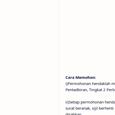
Cara Memohon:
i)Permohonan hendaklah m
Pentadbiran, Tingkat 2 Pe
ii)Setiap permohonan henda
surat beranak, sijil berhen
disahkan.