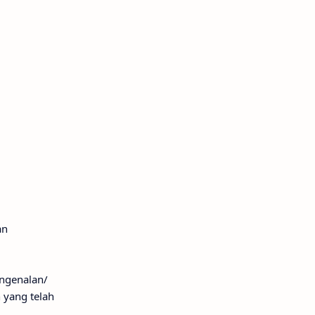
an
engenalan/
n yang telah