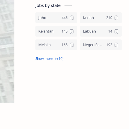
Jobs by state
Johor
Kedah
Kelantan
Labuan
Melaka
Negeri Sembilan
Pahang
Pelbagai Negeri
Perak
Perlis
Pulau Pinang
Sabah
Sarawak
Selangor
Seluruh Malaysia
Terengganu