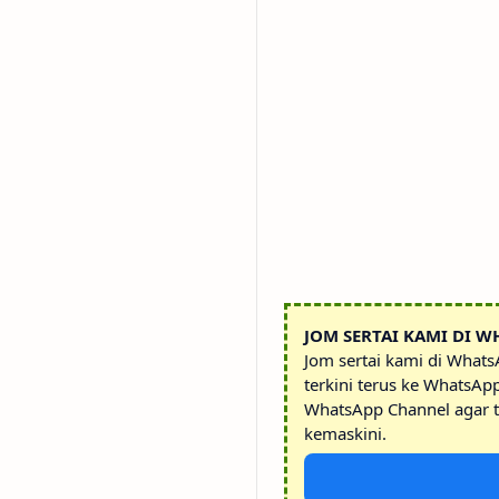
JOM SERTAI KAMI DI W
Jom sertai kami di What
terkini terus ke WhatsAp
WhatsApp Channel agar t
kemaskini.