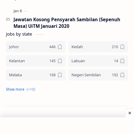
Jawatan Kosong Pensyarah Sambilan (Sepenuh
Masa) UiTM Januari 2020
Jobs by state
Johor
Kedah
Kelantan
Labuan
Melaka
Negeri Sembilan
Pahang
Pelbagai Negeri
Perak
Perlis
Pulau Pinang
Sabah
©
2026
‧
Jawatan Kosong
. All rights reserved.
Sarawak
Selangor