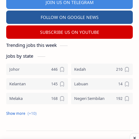
JOIN US ON TELEGRAM
FOLLOW ON GOOGLE NEWS
SUBSCRIBE US ON YOUTUBE
Trending jobs this week
Jobs by state
Johor
Kedah
Kelantan
Labuan
Melaka
Negeri Sembilan
Pahang
Pelbagai Negeri
Perak
Perlis