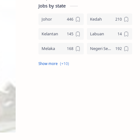
Jobs by state
Johor
Kedah
Kelantan
Labuan
Melaka
Negeri Sembilan
Pahang
Pelbagai Negeri
Perak
Perlis
Pulau Pinang
Sabah
Sarawak
Selangor
Seluruh Malaysia
Terengganu