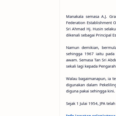
Manakala semasa A.J. Gr
Federation Establishment O
Sri Ahmad Hj. Husin selak
dikenali sebagai Principal Es
Namun demikian, bermula
sehingga 1967 iaitu pad
awam. Semasa Tan Sri Abdu
sekali lagi kepada Pengara
Walau bagaimanapun, ia te
digunakan dalam Pekelilin
diguna pakai sehingga kini.
Sejak 1 Julai 1954, JPA tel
Info jawatan selanjutnya 