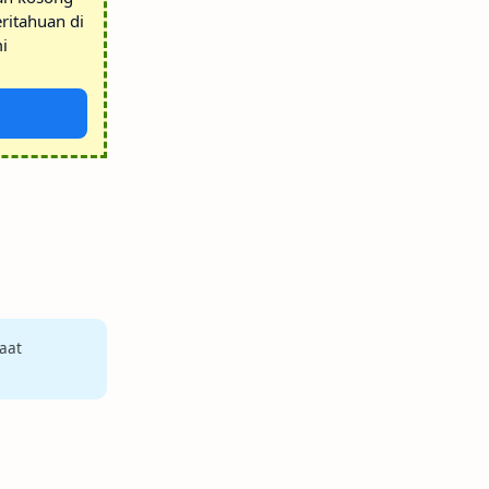
ritahuan di
i
aat