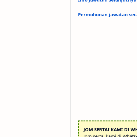
Permohonan jawatan seca
JOM SERTAI KAMI DI W
Jom sertai kami di What