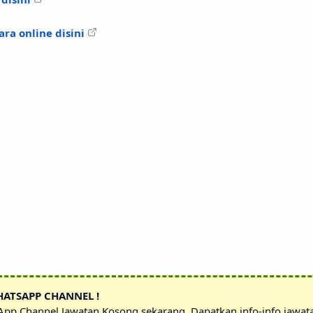
ra online disini
HATSAPP CHANNEL !
sApp Channel Jawatan Kosong sekarang. Dapatkan info-info jawa