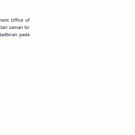
ent Office of
ari zaman Sir
tadbiran pada