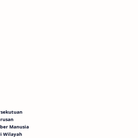
rsekutuan
urusan
ber Manusia
ri Wilayah