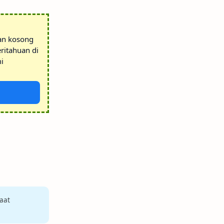
tan kosong
ritahuan di
i
aat