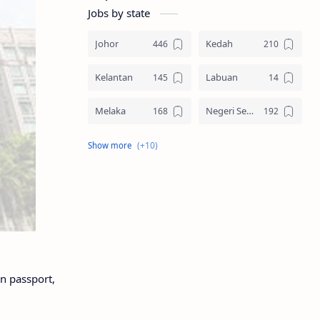
Jobs by state
Johor
Kedah
Kelantan
Labuan
Melaka
Negeri Sembilan
Pahang
Pelbagai Negeri
Perak
Perlis
Pulau Pinang
Sabah
Sarawak
Selangor
n passport,
Seluruh Malaysia
Terengganu