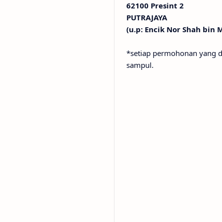
62100 Presint 2
PUTRAJAYA
(u.p: Encik Nor Shah bi
*setiap permohonan yang dih
sampul.