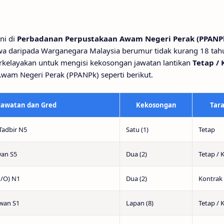
ni di
Perbadanan Perpustakaan Awam Negeri Perak (PPANP
a daripada Warganegara Malaysia berumur tidak kurang 18 tahu
berkelayakan untuk mengisi kekosongan jawatan lantikan
Tetap / 
wam Negeri Perak (PPANPk) seperti berikut.
Jawatan dan Gred
Kekosongan
Tara
Tadbir N5
Satu (1)
Tetap
an S5
Dua (2)
Tetap / 
P/O) N1
Dua (2)
Kontrak
wan S1
Lapan (8)
Tetap / 