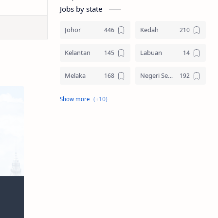
Jobs by state
Johor
Kedah
Kelantan
Labuan
Melaka
Negeri Sembilan
Pahang
Pelbagai Negeri
Perak
Perlis
Pulau Pinang
Sabah
Sarawak
Selangor
Seluruh Malaysia
Terengganu