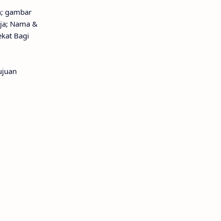
; gambar
rja; Nama &
ekat Bagi
ujuan