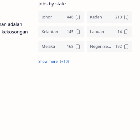
Jobs by state
Johor
Kedah
an adalah
i kekosongan
Kelantan
Labuan
Melaka
Negeri Sembilan
Pahang
Pelbagai Negeri
Perak
Perlis
Pulau Pinang
Sabah
Sarawak
Selangor
Seluruh Malaysia
Terengganu