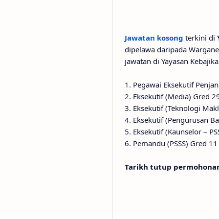
Jawatan kosong
terkini di
dipelawa daripada Wargane
jawatan di Yayasan Kebajik
1. Pegawai Eksekutif Penja
2. Eksekutif (Media) Gred 2
3. Eksekutif (Teknologi Ma
4. Eksekutif (Pengurusan B
5. Eksekutif (Kaunselor – P
6. Pemandu (PSSS) Gred 11
Tarikh tutup permohonan