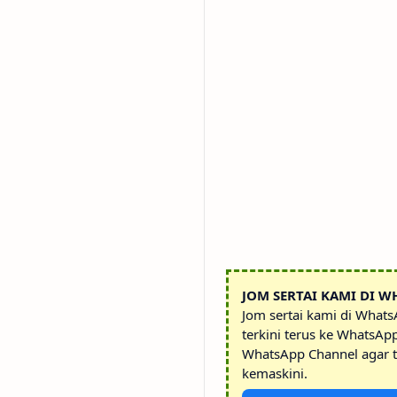
JOM SERTAI KAMI DI W
Jom sertai kami di What
terkini terus ke WhatsAp
WhatsApp Channel agar t
kemaskini.