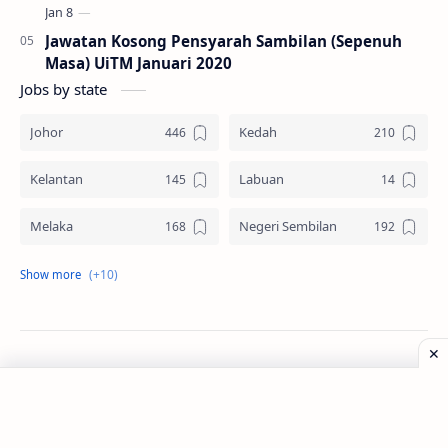
Jawatan Kosong Pensyarah Sambilan (Sepenuh
Masa) UiTM Januari 2020
Jobs by state
Johor
Kedah
Kelantan
Labuan
Melaka
Negeri Sembilan
Pahang
Pelbagai Negeri
Perak
Perlis
Pulau Pinang
Sabah
©
2026
‧
Jawatan Kosong
. All rights reserved.
Sarawak
Selangor