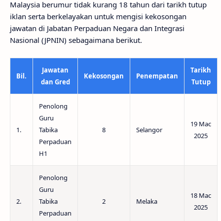
Malaysia berumur tidak kurang 18 tahun dari tarikh tutup
iklan serta berkelayakan untuk mengisi kekosongan
jawatan di Jabatan Perpaduan Negara dan Integrasi
Nasional (JPNIN) sebagaimana berikut.
Jawatan
Tarikh
Bil.
Kekosongan
Penempatan
dan Gred
Tutup
Penolong
Guru
19 Mac
1.
Tabika
8
Selangor
2025
Perpaduan
H1
Penolong
Guru
18 Mac
2.
Tabika
2
Melaka
2025
Perpaduan