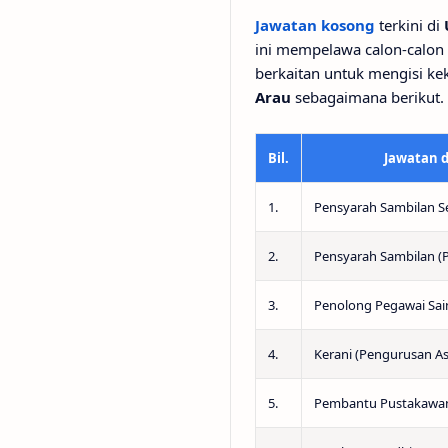
Jawatan kosong
terkini di
ini mempelawa calon-calon
berkaitan untuk mengisi k
Arau
sebagaimana berikut.
Bil.
Jawatan 
1.
Pensyarah Sambilan S
2.
Pensyarah Sambilan (
3.
Penolong Pegawai Sai
4.
Kerani (Pengurusan A
5.
Pembantu Pustakawa