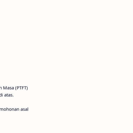
h Masa (PTFT)
i atas.
rmohonan asal