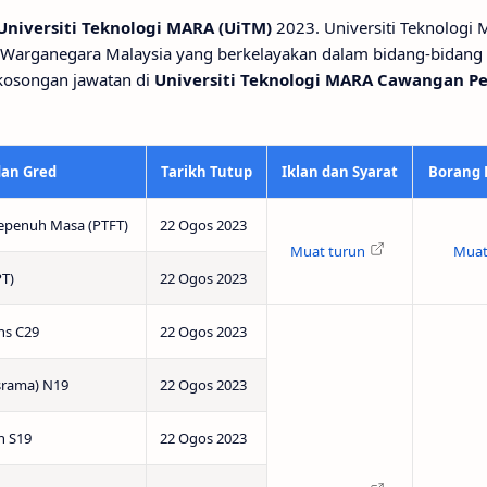
Universiti Teknologi MARA (UiTM)
2023. Universiti Teknologi
 Warganegara Malaysia yang berkelayakan dalam bidang-bidang
ekosongan jawatan di
Universiti Teknologi MARA Cawangan Pe
dan Gred
Tarikh Tutup
Iklan dan Syarat
Borang
epenuh Masa (PTFT)
22 Ogos 2023
Muat turun
Muat
PT)
22 Ogos 2023
ns C29
22 Ogos 2023
srama) N19
22 Ogos 2023
n S19
22 Ogos 2023