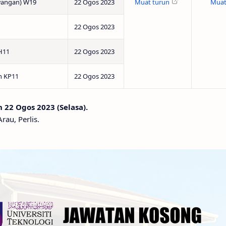
wangan) W19
22 Ogos 2023
Muat turun
Muat
22 Ogos 2023
H11
22 Ogos 2023
n KP11
22 Ogos 2023
22 Ogos 2023 (Selasa).
au, Perlis.