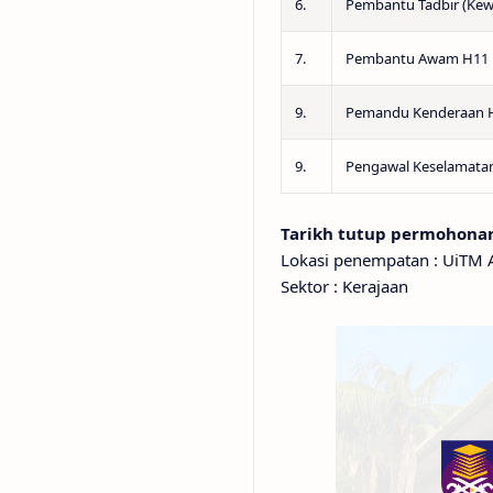
6.
Pembantu Tadbir (Ke
7.
Pembantu Awam H11
9.
Pemandu Kenderaan 
9.
Pengawal Keselamata
Tarikh tutup permohonan 
Lokasi penempatan : UiTM Ar
Sektor : Kerajaan