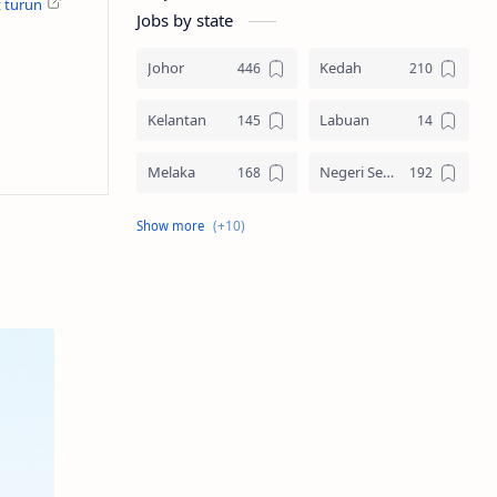
 turun
Jobs by state
Johor
Kedah
Kelantan
Labuan
Melaka
Negeri Sembilan
Pahang
Pelbagai Negeri
Perak
Perlis
Pulau Pinang
Sabah
Sarawak
Selangor
Seluruh Malaysia
Terengganu