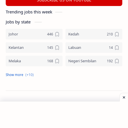
Trending jobs this week
Jobs by state
Johor
Kedah
Kelantan
Labuan
Melaka
Negeri Sembilan
Pahang
Pelbagai Negeri
Perak
Perlis
Pulau Pinang
Sabah
©
2026
‧
Jawatan Kosong
. All rights reserved.
Sarawak
Selangor