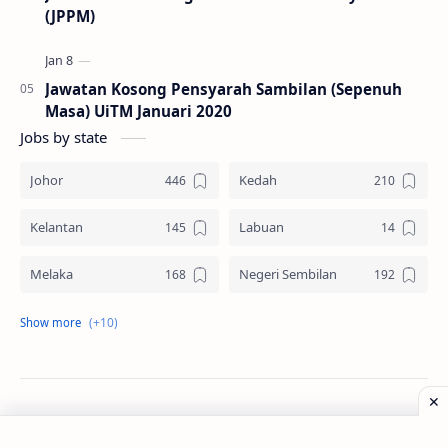
(JPPM)
Jawatan Kosong Pensyarah Sambilan (Sepenuh
Masa) UiTM Januari 2020
Jobs by state
Johor
Kedah
Kelantan
Labuan
Melaka
Negeri Sembilan
Pahang
Pelbagai Negeri
Perak
Perlis
Pulau Pinang
Sabah
©
2026
‧
Jawatan Kosong
. All rights reserved.