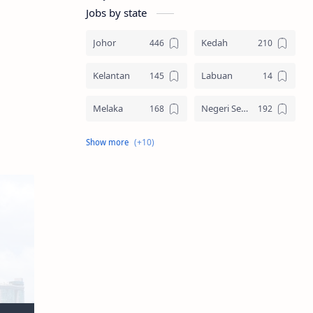
Jobs by state
Johor
Kedah
Kelantan
Labuan
Melaka
Negeri Sembilan
Pahang
Pelbagai Negeri
Perak
Perlis
Pulau Pinang
Sabah
Sarawak
Selangor
Seluruh Malaysia
Terengganu