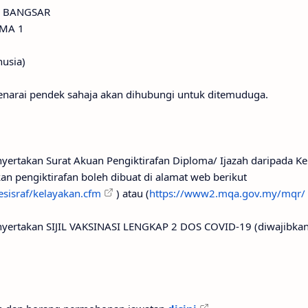
A BANGSAR
AMA 1
usia)
enarai pendek sahaja akan dihubungi untuk ditemuduga.
ertakan Surat Akuan Pengiktirafan Diploma/ Ijazah daripada K
an pengiktirafan boleh dibuat di alamat web berikut
sisraf/kelayakan.cfm
) atau (
https://www2.mqa.gov.my/mqr/
ertakan SIJIL VAKSINASI LENGKAP 2 DOS COVID-19 (diwajibkan)