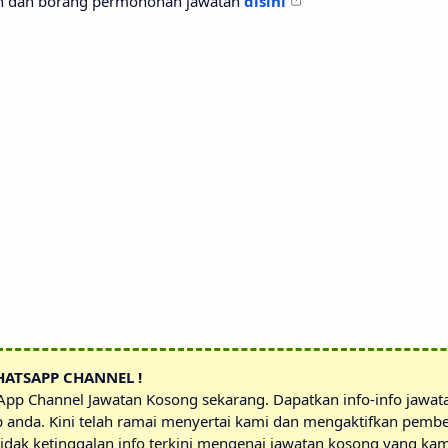
an dan borang permohonan jawatan
disini
HATSAPP CHANNEL !
sApp Channel Jawatan Kosong sekarang. Dapatkan info-info jawa
p anda. Kini telah ramai menyertai kami dan mengaktifkan pembe
idak ketinggalan info terkini mengenai jawatan kosong yang kam