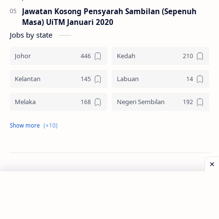
Jawatan Kosong Pensyarah Sambilan (Sepenuh
Masa) UiTM Januari 2020
Jobs by state
Johor
Kedah
Kelantan
Labuan
Melaka
Negeri Sembilan
Pahang
Pelbagai Negeri
Perak
Perlis
Pulau Pinang
Sabah
©
2026
‧
Jawatan Kosong
. All rights reserved.
Sarawak
Selangor
Seluruh Malaysia
Terengganu