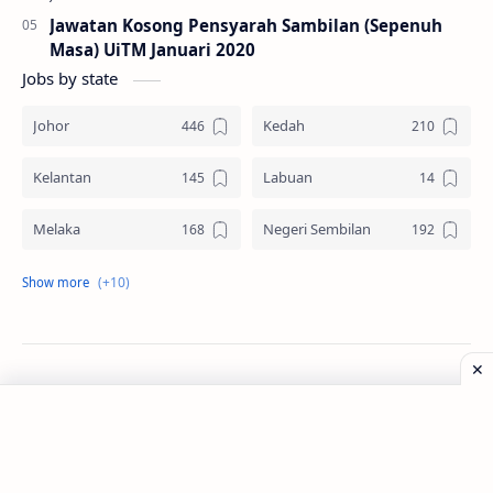
Jawatan Kosong Pensyarah Sambilan (Sepenuh
Masa) UiTM Januari 2020
Jobs by state
Johor
Kedah
Kelantan
Labuan
Melaka
Negeri Sembilan
Pahang
Pelbagai Negeri
Perak
Perlis
Pulau Pinang
Sabah
©
2026
‧
Jawatan Kosong
. All rights reserved.
Sarawak
Selangor
Seluruh Malaysia
Terengganu