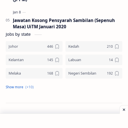
Jawatan Kosong Pensyarah Sambilan (Sepenuh
Masa) UiTM Januari 2020
Jobs by state
Johor
Kedah
Kelantan
Labuan
Melaka
Negeri Sembilan
Pahang
Pelbagai Negeri
Perak
Perlis
Pulau Pinang
Sabah
©
2026
‧
Jawatan Kosong
. All rights reserved.
Sarawak
Selangor