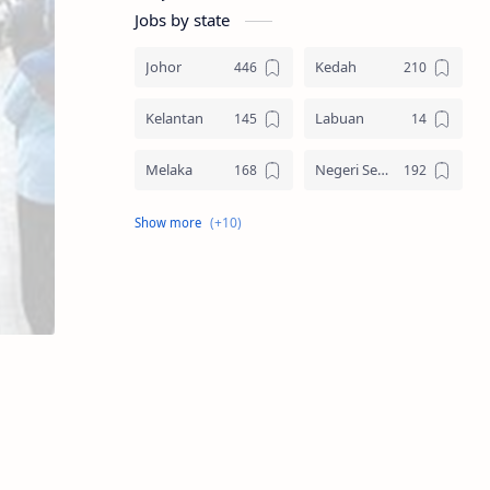
Jobs by state
Johor
Kedah
Kelantan
Labuan
Melaka
Negeri Sembilan
Pahang
Pelbagai Negeri
Perak
Perlis
Pulau Pinang
Sabah
Sarawak
Selangor
Seluruh Malaysia
Terengganu