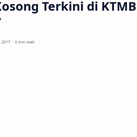
osong Terkini di KTMB 
7
0 min read