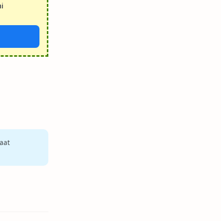
i
aat