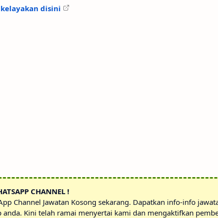
 kelayakan disini
HATSAPP CHANNEL !
sApp Channel Jawatan Kosong sekarang. Dapatkan info-info jawa
p anda. Kini telah ramai menyertai kami dan mengaktifkan pembe