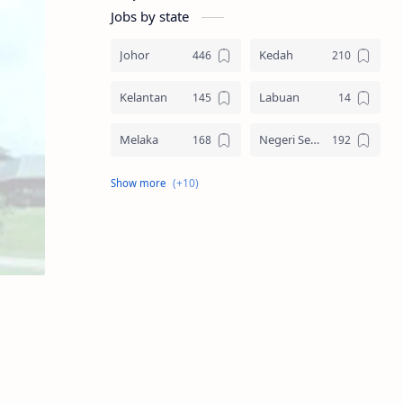
Jobs by state
Johor
Kedah
Kelantan
Labuan
Melaka
Negeri Sembilan
Pahang
Pelbagai Negeri
Perak
Perlis
Pulau Pinang
Sabah
Sarawak
Selangor
Seluruh Malaysia
Terengganu