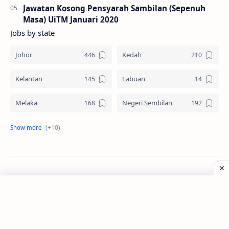
Jawatan Kosong Pensyarah Sambilan (Sepenuh
Masa) UiTM Januari 2020
Jobs by state
Johor
Kedah
Kelantan
Labuan
Melaka
Negeri Sembilan
Pahang
Pelbagai Negeri
Perak
Perlis
Pulau Pinang
Sabah
©
2026
‧
Jawatan Kosong
. All rights reserved.
Sarawak
Selangor
Seluruh Malaysia
Terengganu