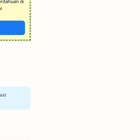
ritahuan di
i
aat