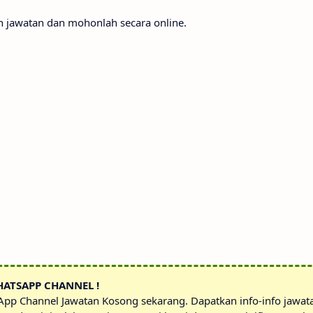
lan jawatan dan mohonlah secara online.
HATSAPP CHANNEL !
sApp Channel Jawatan Kosong sekarang. Dapatkan info-info jawa