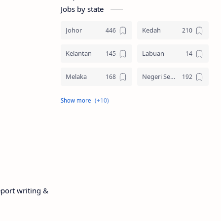
Jobs by state
Johor
Kedah
Kelantan
Labuan
Melaka
Negeri Sembilan
Pahang
Pelbagai Negeri
Perak
Perlis
Pulau Pinang
Sabah
Sarawak
Selangor
eport writing &
Seluruh Malaysia
Terengganu