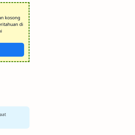
tan kosong
ritahuan di
i
aat