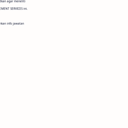
tkan agar meneliti
EMENT SERVICES ini.
nkan info jawatan