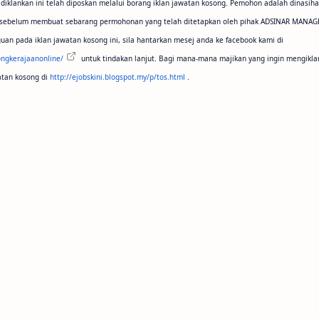
 diklankan ini telah diposkan melalui borang iklan jawatan kosong. Pemohon adalah dinasiha
ini sebelum membuat sebarang permohonan yang telah ditetapkan oleh pihak ADSINAR MANAG
uan pada iklan jawatan kosong ini, sila hantarkan mesej anda ke facebook kami di
ngkerajaanonline/
untuk tindakan lanjut. Bagi mana-mana majikan yang ingin mengikla
atan kosong di
http://ejobskini.blogspot.my/p/tos.html
.