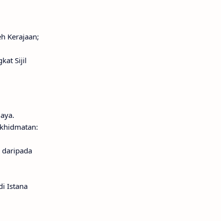
eh Kerajaan;
at Sijil
jaya.
rkhidmatan:
 daripada
di Istana