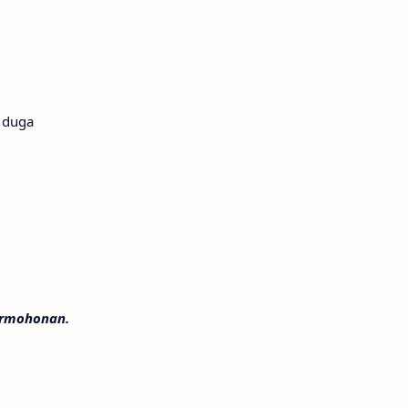
u duga
ermohonan.