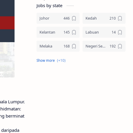
Jobs by state
Johor
Kedah
Kelantan
Labuan
Melaka
Negeri Sembilan
Pahang
Pelbagai Negeri
Perak
Perlis
Pulau Pinang
Sabah
uala Lumpur.
Sarawak
Selangor
khidmatan:
ang berminat
Seluruh Malaysia
Terengganu
 daripada