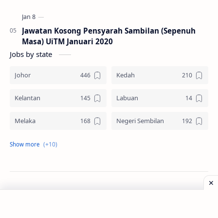
Jawatan Kosong Pensyarah Sambilan (Sepenuh
Masa) UiTM Januari 2020
Jobs by state
Johor
Kedah
Kelantan
Labuan
Melaka
Negeri Sembilan
Pahang
Pelbagai Negeri
Perak
Perlis
Pulau Pinang
Sabah
©
2026
‧
Jawatan Kosong
. All rights reserved.
Sarawak
Selangor