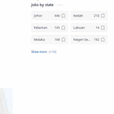
Jobs by state
Johor
Kedah
Kelantan
Labuan
Melaka
Negeri Sembilan
Pahang
Pelbagai Negeri
Perak
Perlis
Pulau Pinang
Sabah
Sarawak
Selangor
Seluruh Malaysia
Terengganu