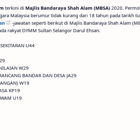
am
terkini di
Majlis Bandaraya Shah Alam (MBSA)
2020. Permo
ara Malaysia berumur tidak kurang dari 18 tahun pada tarikh tut
an
-jawatan seperti berikut di Majlis Bandaraya Shah Alam (M
ada rakyat DYMM Sultan Selangor Darul Ehsan.
RSEKITARAN U44
29
NILAIAN W29
RANCANG BANDAR DAN DESA JA29
WANGAN) W19
ASA KP19
AWAM U19