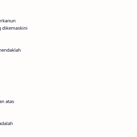
erkanun
g dikemaskini
 hendaklah
an atas
adalah