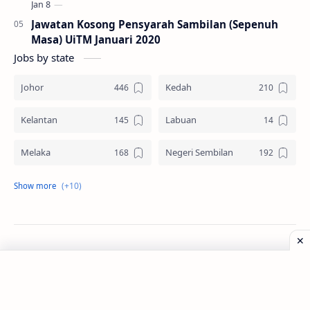
Jawatan Kosong Pensyarah Sambilan (Sepenuh
Masa) UiTM Januari 2020
Jobs by state
Johor
Kedah
Kelantan
Labuan
Melaka
Negeri Sembilan
Pahang
Pelbagai Negeri
Perak
Perlis
Pulau Pinang
Sabah
©
2026
‧
Jawatan Kosong
. All rights reserved.
Sarawak
Selangor